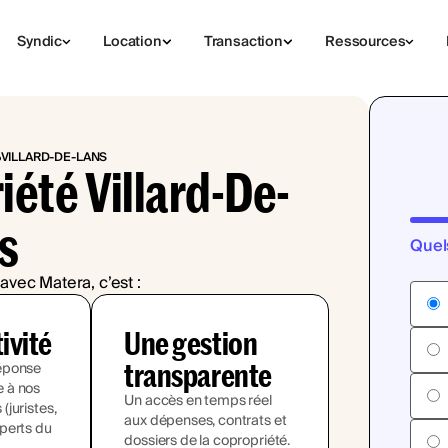
Syndic
Location
Transaction
Ressources
VILLARD-DE-LANS
iété Villard-De-
s
Quel
avec Matera, c’est :
tivité
Une gestion
transparente
éponse
 à nos
Un accès en temps réel
juristes,
aux dépenses, contrats et
perts du
dossiers de la copropriété.