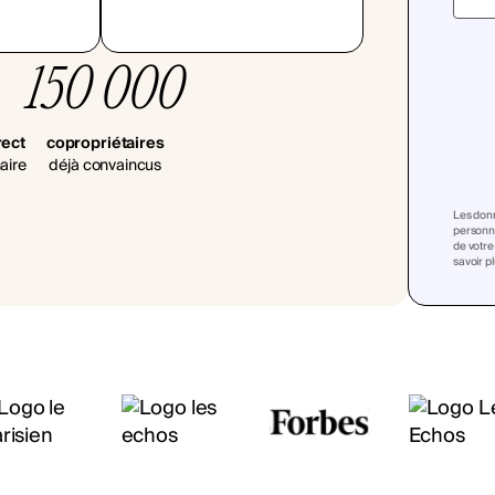
150 000
rect
copropriétaires
aire
déjà convaincus
Les donn
personna
de votre
savoir p