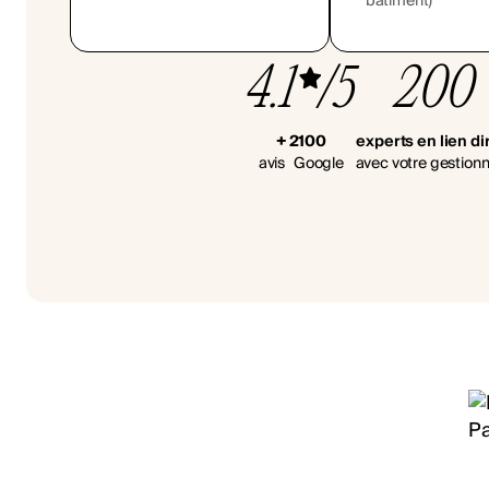
bâtiment)
4.1
/5
200
+ 2100
experts en lien di
avis Google
avec votre gestionn