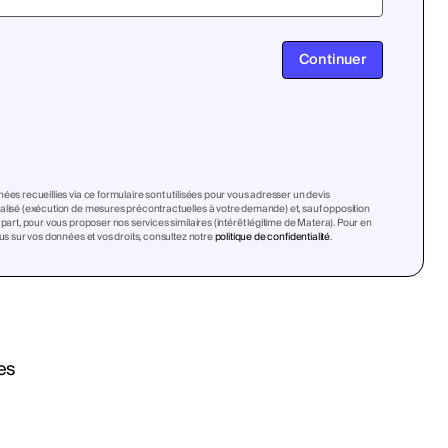
Continuer
ées recueillies via ce formulaire sont utilisées pour vous adresser un devis
lisé (exécution de mesures précontractuelles à votre demande) et, sauf opposition
 part, pour vous proposer nos services similaires (intérêt légitime de Matera). Pour en
lus sur vos données et vos droits, consultez notre
politique de confidentialité
.