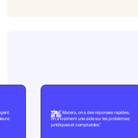
argent
"Avec Matera, on a des réponses rapides,
leure
on a vraiment une aide sur les problèmes
juridiques et comptables."