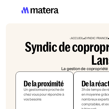
ACCUEIL
SYNDIC FRANCE
Syndic de copropr
Lan
La gestion de copropriété 
De la proximité
De la réac
Un gestionnaire proche de
3h de temps de r
chez vous pour répondre à
en moyenne grâce
vos besoins
nombreux experts (
comptables, et ex