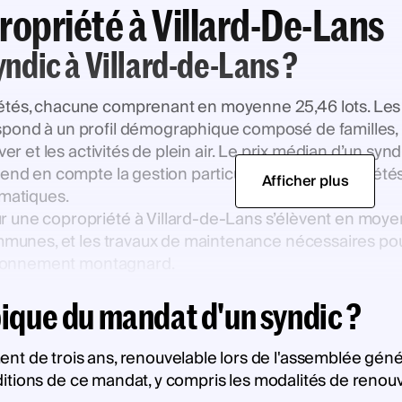
ropriété à Villard-De-Lans
yndic à Villard-de-Lans ?
étés, chacune comprenant en moyenne 25,46 lots. Les 
spond à un profil démographique composé de familles,
er et les activités de plein air. Le prix médian d’un synd
rend en compte la gestion particulière des copropriétés
Afficher plus
imatiques.
 une copropriété à Villard-de-Lans s’élèvent en moyenn
communes, et les travaux de maintenance nécessaires po
nvironnement montagnard.
pique du mandat d'un syndic ?
t de trois ans, renouvelable lors de l'assemblée génér
onditions de ce mandat, y compris les modalités de renouve