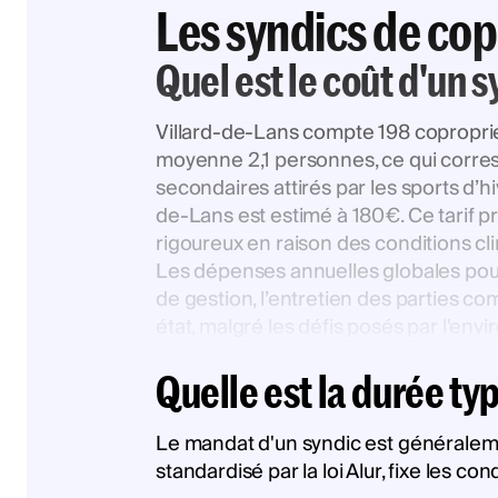
Les syndics de cop
Quel est le coût d'un s
Villard-de-Lans compte 198 copropri
moyenne 2,1 personnes, ce qui corre
secondaires attirés par les sports d’hiv
de-Lans est estimé à 180€. Ce tarif p
rigoureux en raison des conditions cl
Les dépenses annuelles globales pour
de gestion, l’entretien des parties 
état, malgré les défis posés par l'e
Quelle est la durée ty
Le mandat d'un syndic est généralemen
standardisé par la loi Alur, fixe les c