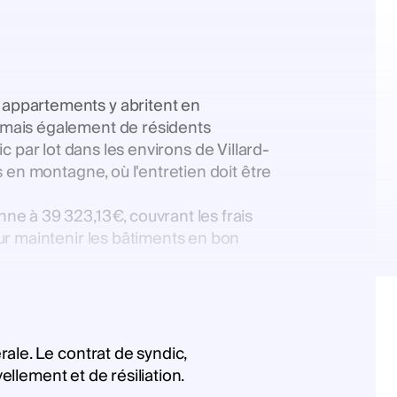
appartements y abritent en
 mais également de résidents
ic par lot dans les environs de Villard-
 en montagne, où l'entretien doit être
e à 39 323,13€, couvrant les frais
ur maintenir les bâtiments en bon
ale. Le contrat de syndic,
llement et de résiliation​.