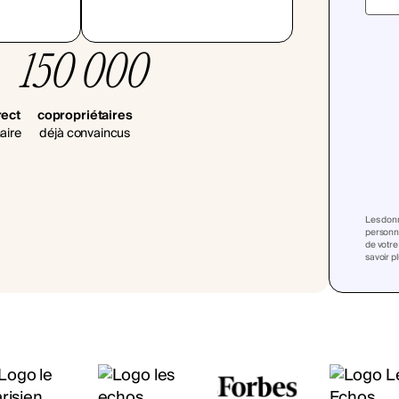
150 000
rect
copropriétaires
aire
déjà convaincus
Les donn
personna
de votre
savoir p