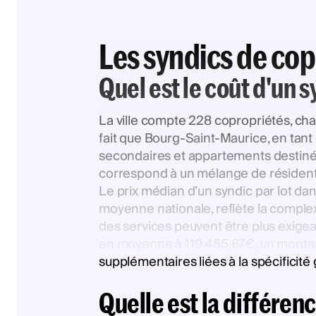
Les syndics de co
Quel est le coût d'un 
La ville compte 228 copropriétés, cha
fait que Bourg-Saint-Maurice, en tant
secondaires et appartements destiné
correspond à un mélange de résident
Le prix médian d’un syndic par lot dan
moyenne nationale, reflète la complexi
des services peuvent être plus exige
en moyenne à 119 455,67€, un montant s
supplémentaires liées à la spécificité
Quelle est la différen