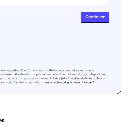
Continuer
ées recueillies via ce formulaire sont utilisées pour vous adresser un devis
lisé (exécution de mesures précontractuelles à votre demande) et, sauf opposition
 part, pour vous proposer nos services similaires (intérêt légitime de Matera). Pour en
lus sur vos données et vos droits, consultez notre
politique de confidentialité
.