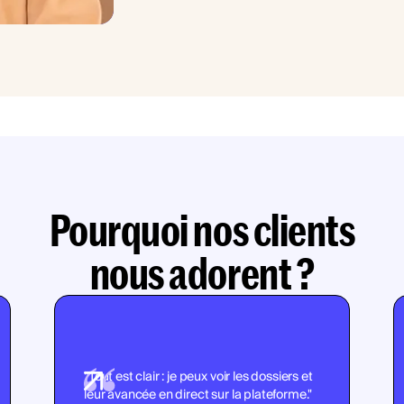
Pourquoi nos clients
nous adorent ?
"Tout est clair : je peux voir les dossiers et
leur avancée en direct sur la plateforme."