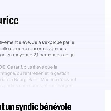
urice
ivement élevé. Cela s'explique par le
ccueille de nombreuses résidences
rge en moyenne 2,1 personnes, ce qui
. Ce tarif, plus élevé que la
tagne, où l'entretien et la gestion
riété à Bourg-Saint-Maurice s’élèvent
 des parties communes, et les charges
et un syndic bénévole