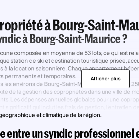
propriété à Bourg-Saint-Ma
syndic à Bourg-Saint-Maurice ?
cune composée en moyenne de 53 lots, ce qui est relat
 que station de ski et destination touristique prisée, a
s à la location saisonnière. Chaque appartement hébe
s permanents et temporaires.
Afficher plus
s les environs de Bourg-Saint-Maurice est estimé à 250€
té de la gestion des copropriétés dans une ville de mon
ants. Les dépenses annuelles globales pour une coprop
ignificatif qui inclut les frais de gestion, l’entretien
 géographique et climatique de la région.
ce entre un syndic professionnel 