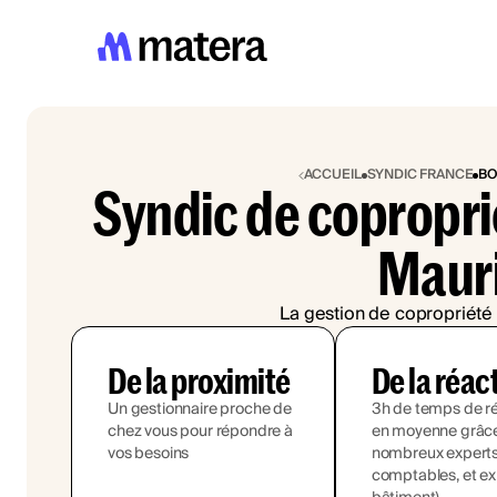
ACCUEIL
SYNDIC FRANCE
BO
Syndic de copropri
Maur
La gestion de copropriété 
De la proximité
De la réac
Un gestionnaire proche de
3h de temps de r
chez vous pour répondre à
en moyenne grâce
vos besoins
nombreux experts (
comptables, et ex