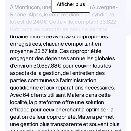
Afficher plus
À Montluçon, une ville de la région Auvergne-
Rhône-Alpes, le coût médian d'un syndic par
lot est de 240€. Cette ville, comptant 33,822
habitants, se caractérise par une densité
urbaine modérée avec 324 copropriétés
enregistrées, chacune comportant en
moyenne 22,57 lots. Ces copropriétés
engagent des dépenses annuelles globales
d'environ 30,657.88€ pour couvrir tous les
aspects de la gestion, de l'entretien des
parties communes à l'administration
quotidienne et aux réparations nécessaires.
Avec 64 clients utilisant Matera dans cette
localité, la plateforme offre une solution
efficace pour ceux cherchant à optimiser la
gestion de leur copropriété. Matera permet
une gestion plus transparente et souvent plus