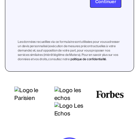
Continuer
Les données recueillies via ce formulaire sont utilisées pour vous adresser
un devis personnalisé (exécution de mesures précontractuelles à votre
demande) et, sauf opposition de votre part, pour vous proposer nos
services similaires (intérêt légitime de Matera). Pour en savoir plus sur vos
données et vos droits, consultez notre
politique de confidentialité
.