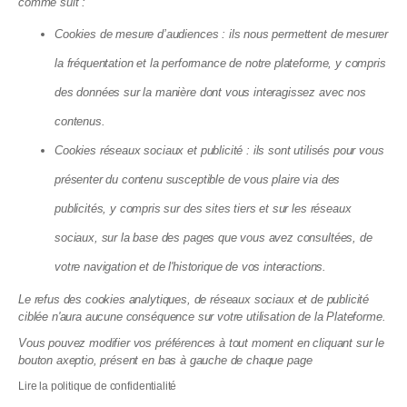
comme suit :
Cookies de mesure d’audiences : ils nous permettent de mesurer
la fréquentation et la performance de notre plateforme, y compris
Climatisation en copropriété en 2026 :
des données sur la manière dont vous interagissez avec nos
ce que la canicule a vraiment changé
contenus.
23.07.2026
Cookies réseaux sociaux et publicité : ils sont utilisés pour vous
présenter du contenu susceptible de vous plaire via des
publicités, y compris sur des sites tiers et sur les réseaux
sociaux, sur la base des pages que vous avez consultées, de
votre navigation et de l'historique de vos interactions.
Le refus des cookies analytiques, de réseaux sociaux et de publicité
ciblée n'aura aucune conséquence sur votre utilisation de la Plateforme.
Vous pouvez modifier vos préférences à tout moment en cliquant sur le
bouton axeptio, présent en bas à gauche de chaque page
Lire la politique de confidentialité
La taxe sur les logements vacants