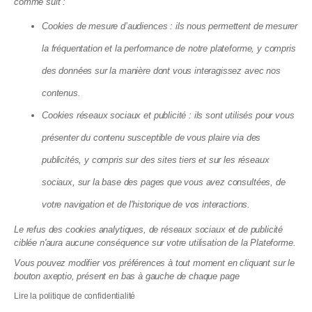
comme suit :
Cookies de mesure d’audiences : ils nous permettent de mesurer
Éco-rénovons Paris+ : l'aide qui
la fréquentation et la performance de notre plateforme, y compris
finance jusqu'à 35 % de vos travaux
des données sur la manière dont vous interagissez avec nos
disparaît fin 2026
contenus.
10.07.2026
Cookies réseaux sociaux et publicité : ils sont utilisés pour vous
présenter du contenu susceptible de vous plaire via des
publicités, y compris sur des sites tiers et sur les réseaux
sociaux, sur la base des pages que vous avez consultées, de
votre navigation et de l'historique de vos interactions.
Le refus des cookies analytiques, de réseaux sociaux et de publicité
ciblée n'aura aucune conséquence sur votre utilisation de la Plateforme.
Vous pouvez modifier vos préférences à tout moment en cliquant sur le
bouton axeptio, présent en bas à gauche de chaque page
Copropriété : la réforme qui va enfin
Lire la politique de confidentialité