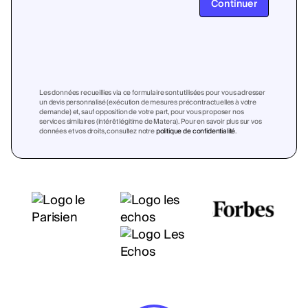
Continuer
Les données recueillies via ce formulaire sont utilisées pour vous adresser
un devis personnalisé (exécution de mesures précontractuelles à votre
demande) et, sauf opposition de votre part, pour vous proposer nos
services similaires (intérêt légitime de Matera). Pour en savoir plus sur vos
données et vos droits, consultez notre
politique de confidentialité
.