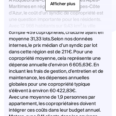
À Roquebrune-Cap-Martin, dans les Alpes-
Afficher plus
Maritimes en région Provence-Alpes-Côte
d'Azur, le coût d'un syndic de copropriété est
une question importante pour les résidents.
Avec 12 966 habitants sur 9,43 km², la ville
compte 459 copropriétés, chacune ayant en
moyenne 31,33 lots.Selon nos données
internes, le prix médian d'un syndic par lot
dans cette région est de 211€. Pour une
copropriété moyenne, cela représente une
dépense annuelle d'environ 6 605,63€. En
incluant les frais de gestion, d'entretien et de
maintenance, les dépenses annuelles
globales pour une copropriété typique
s'élèvent à environ 60 422,83€.
Avec une moyenne de 1,9 personnes par
appartement, les copropriétaires doivent
intégrer ces coûts dans leur budget annuel.