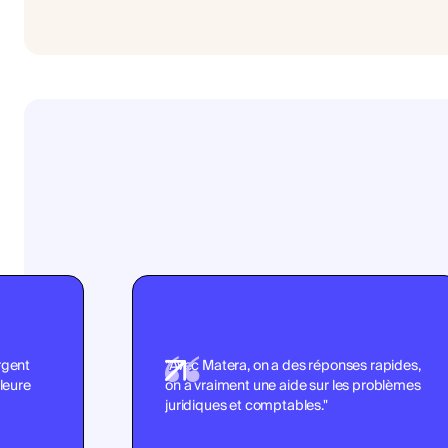
argent
"Avec Matera, on a des réponses rapides,
leure
on a vraiment une aide sur les problèmes
juridiques et comptables."