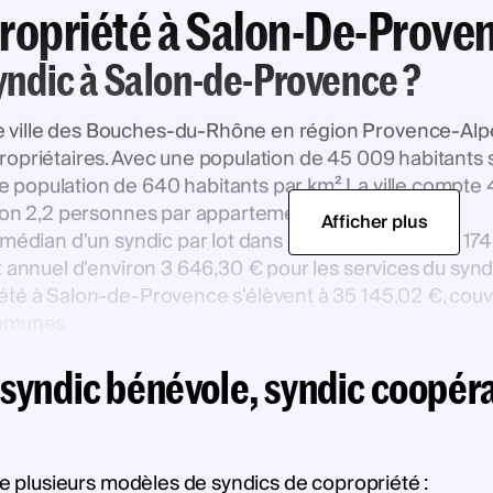
propriété à Salon-De-Prove
syndic à Salon-de-Provence ?
ville des Bouches-du-Rhône en région Provence-Alpes-
opriétaires. Avec une population de 45 009 habitants 
 population de 640 habitants par km². La ville compt
iron 2,2 personnes par appartement.
Afficher plus
 médian d'un syndic par lot dans cette région est de 
ût annuel d'environ 3 646,30 € pour les services du sy
té à Salon-de-Provence s'élèvent à 35 145,02 €, couvran
ommunes.
syndic bénévole, syndic coopérat
ste plusieurs modèles de syndics de copropriété :