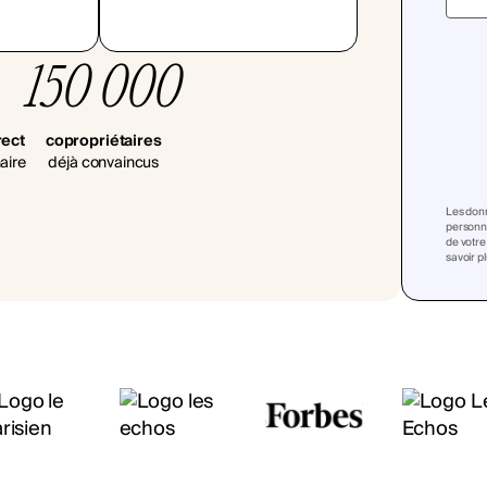
150 000
rect
copropriétaires
aire
déjà convaincus
Les donn
personna
de votre
savoir p