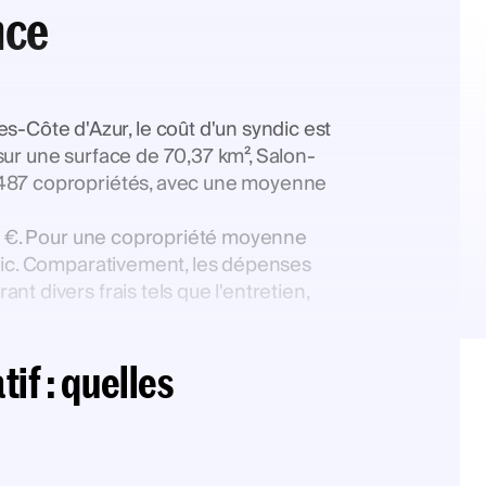
nce
Côte d'Azur, le coût d'un syndic est
sur une surface de 70,37 km², Salon-
e 487 copropriétés, avec une moyenne
174 €. Pour une copropriété moyenne
ndic. Comparativement, les dépenses
t divers frais tels que l'entretien,
if : quelles