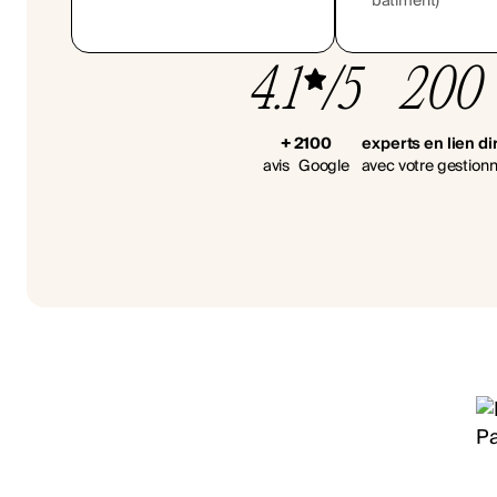
bâtiment)
4.1
/5
200
+ 2100
experts en lien di
avis Google
avec votre gestionn