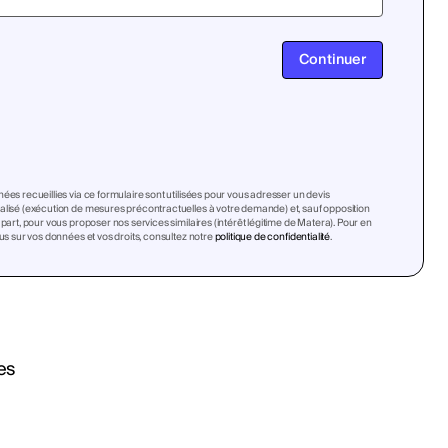
Continuer
ées recueillies via ce formulaire sont utilisées pour vous adresser un devis
lisé (exécution de mesures précontractuelles à votre demande) et, sauf opposition
 part, pour vous proposer nos services similaires (intérêt légitime de Matera). Pour en
lus sur vos données et vos droits, consultez notre
politique de confidentialité
.