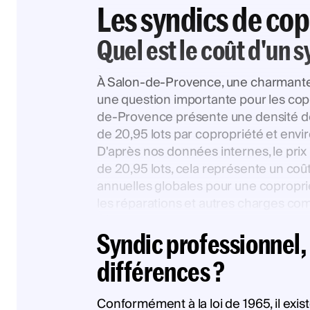
Les syndics de co
Quel est le coût d'un 
À Salon-de-Provence, une charmante 
une question importante pour les copr
de-Provence présente une densité de
de 20,95 lots par copropriété et env
D'après nos données internes, le prix
de 20,95 lots, cela représente un co
annuelles globales pour une coproprié
les réparations et autres charges c
Syndic professionnel, 
différences ?
Conformément à la loi de 1965, il exi