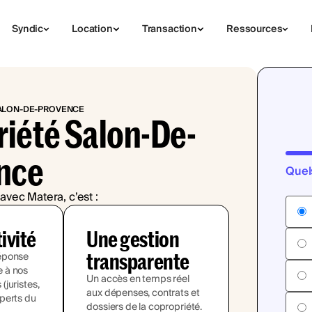
Syndic
Location
Transaction
Ressources
ALON-DE-PROVENCE
riété Salon-De-
nce
Quel
avec Matera, c’est :
tivité
Une gestion
transparente
éponse
 à nos
Un accès en temps réel
juristes,
aux dépenses, contrats et
perts du
dossiers de la copropriété.