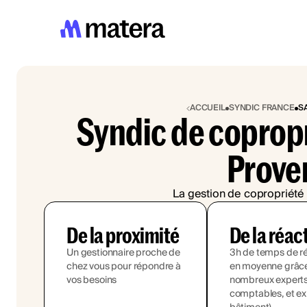
ACCUEIL
SYNDIC FRANCE
S
Syndic de coprop
Prove
La gestion de copropriété 
De la proximité
De la réac
Un gestionnaire proche de
3h de temps de r
chez vous pour répondre à
en moyenne grâce
vos besoins
nombreux experts (
comptables, et ex