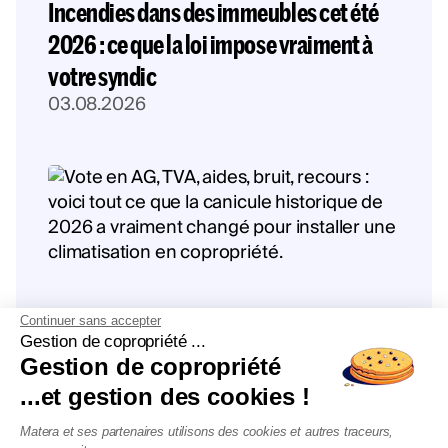
Incendies dans des immeubles cet été
2026 : ce que la loi impose vraiment à
votre syndic
03.08.2026
Continuer sans accepter
Gestion de copropriété ...
Gestion de copropriété
Climatisation en copropriété en 2026 :
...et gestion des cookies !
ce que la canicule a vraiment changé
Matera et ses partenaires utilisons des cookies et autres traceurs,