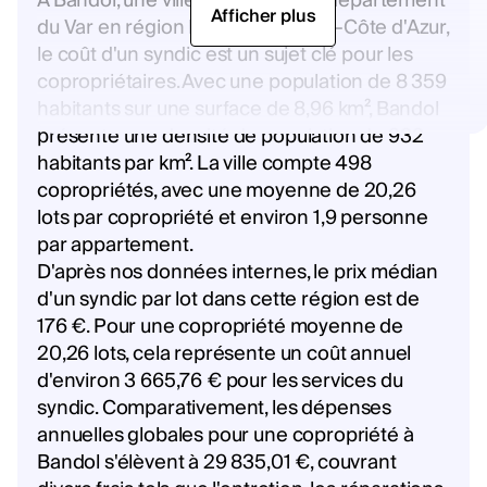
À Bandol, une ville située dans le département
Afficher plus
du Var en région Provence-Alpes-Côte d'Azur,
le coût d'un syndic est un sujet clé pour les
copropriétaires. Avec une population de 8 359
habitants sur une surface de 8,96 km², Bandol
présente une densité de population de 932
habitants par km². La ville compte 498
copropriétés, avec une moyenne de 20,26
lots par copropriété et environ 1,9 personne
par appartement.
D'après nos données internes, le prix médian
d'un syndic par lot dans cette région est de
176 €. Pour une copropriété moyenne de
20,26 lots, cela représente un coût annuel
d'environ 3 665,76 € pour les services du
syndic. Comparativement, les dépenses
annuelles globales pour une copropriété à
Bandol s'élèvent à 29 835,01 €, couvrant