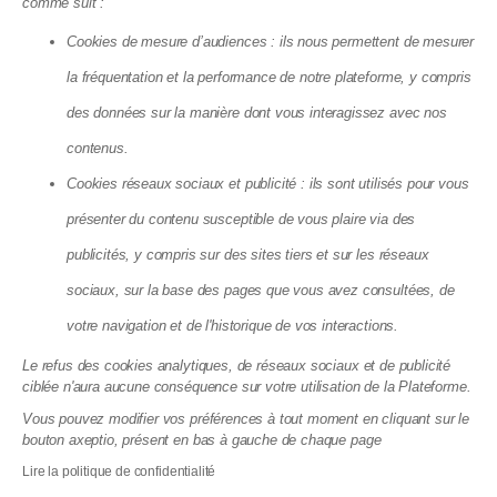
23.07.2026
comme suit :
Cookies de mesure d’audiences : ils nous permettent de mesurer
la fréquentation et la performance de notre plateforme, y compris
des données sur la manière dont vous interagissez avec nos
contenus.
Cookies réseaux sociaux et publicité : ils sont utilisés pour vous
présenter du contenu susceptible de vous plaire via des
publicités, y compris sur des sites tiers et sur les réseaux
sociaux, sur la base des pages que vous avez consultées, de
La taxe sur les logements vacants
votre navigation et de l'historique de vos interactions.
double à Paris : jusqu'à 2 800 € par an
Le refus des cookies analytiques, de réseaux sociaux et de publicité
dès 2027
ciblée n'aura aucune conséquence sur votre utilisation de la Plateforme.
22.07.2026
Vous pouvez modifier vos préférences à tout moment en cliquant sur le
bouton axeptio, présent en bas à gauche de chaque page
Lire la politique de confidentialité