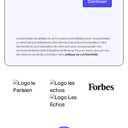
Continuer
Les données recueillies via ce formulaire sont utilisées pour vous adresser
un devis personnalisé (exécution de mesures précontractuelles à votre
demande) et, sauf opposition de votre part, pour vous proposer nos
services similaires (intérêt légitime de Matera). Pour en savoir plus sur vos
données et vos droits, consultez notre
politique de confidentialité
.