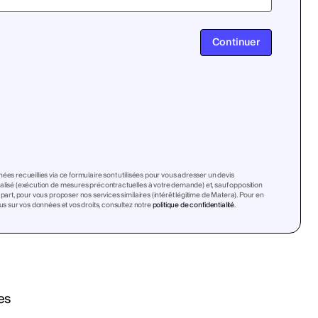
Continuer
ées recueillies via ce formulaire sont utilisées pour vous adresser un devis
lisé (exécution de mesures précontractuelles à votre demande) et, sauf opposition
 part, pour vous proposer nos services similaires (intérêt légitime de Matera). Pour en
lus sur vos données et vos droits, consultez notre
politique de confidentialité
.