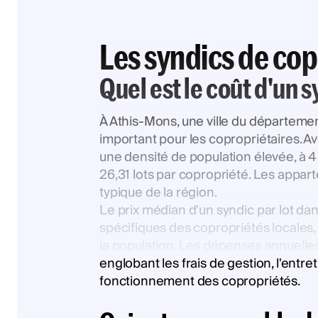
Les syndics de co
Quel est le coût d'un 
À Athis-Mons, une ville du départemen
important pour les copropriétaires. Av
une densité de population élevée, à
26,31 lots par copropriété. Les appa
typique de la région.
Le prix médian d'un syndic par lot da
spécifiques des copropriétés locales, 
la population. Les dépenses annuelle
englobant les frais de gestion, l'ent
fonctionnement des copropriétés.