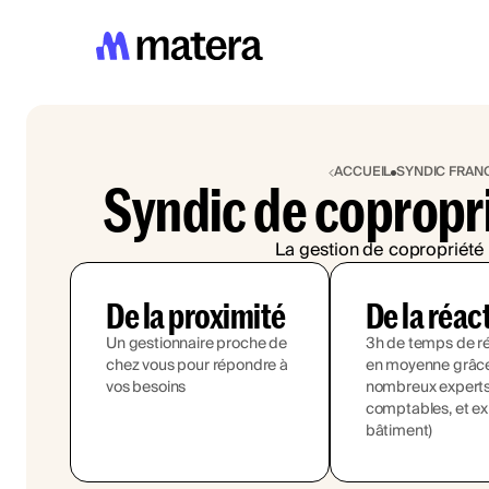
ACCUEIL
SYNDIC FRAN
Syndic de copropr
La gestion de copropriété 
De la proximité
De la réac
Un gestionnaire proche de
3h de temps de r
chez vous pour répondre à
en moyenne grâce
vos besoins
nombreux experts (
comptables, et ex
bâtiment)