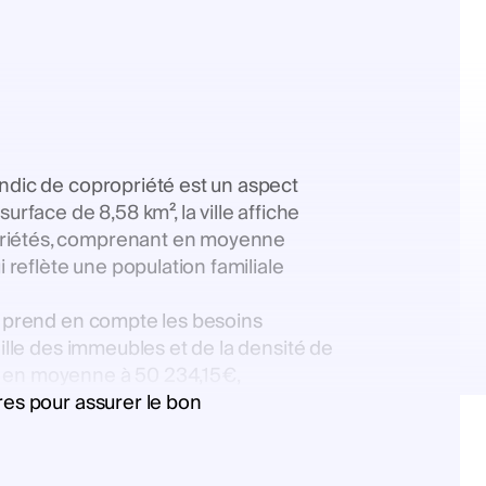
yndic de copropriété est un aspect
rface de 8,58 km², la ville affiche
opriétés, comprenant en moyenne
reflète une population familiale
if prend en compte les besoins
aille des immeubles et de la densité de
t en moyenne à 50 234,15€,
res pour assurer le bon