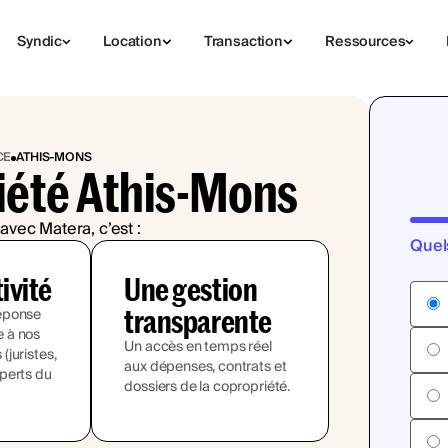
Syndic
Location
Transaction
Ressources
CE
ATHIS-MONS
iété Athis-Mons
avec Matera, c’est :
Quel
tivité
Une gestion
transparente
éponse
 à nos
Un accès en temps réel
juristes,
aux dépenses, contrats et
perts du
dossiers de la copropriété.