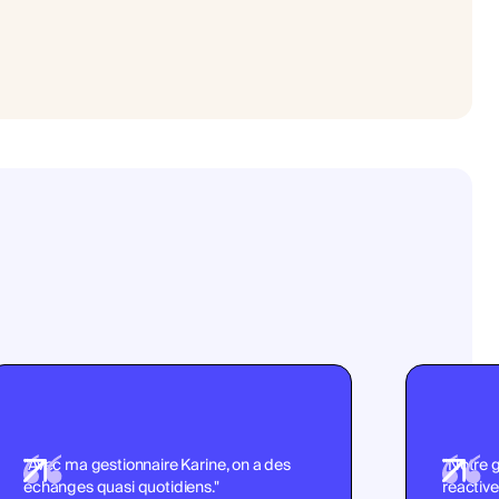
"Avec ma gestionnaire Karine, on a des
"Notre g
échanges quasi quotidiens."
réactive