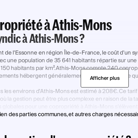
propriété à Athis-Mons
syndic à Athis-Mons ?
t de l'Essonne en région Île-de-France, le coût d'un s
ec une population de 35 641 habitants répartie sur une su
 4 150 habitants par km². Athis-Mons compte 240 copr
rtements hébergent généralement 2,5 personnes, ce qui 
Afficher plus
ns les environs d'Athis-Mons est estimé à 208€. Ce tar
où la gestion peut être plus complexe en raison de la t
s globales pour une copropriété à Athis-Mons s'élèven
retien des parties communes, et autres charges nécessai