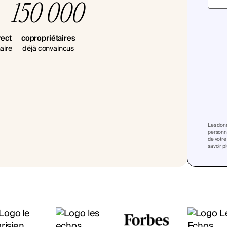
150 000
rect
copropriétaires
aire
déjà convaincus
Les donn
personna
de votre
savoir p