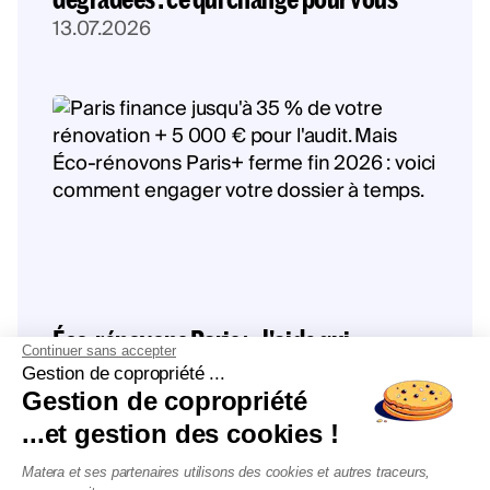
13.07.2026
Éco-rénovons Paris+ : l'aide qui
Continuer sans accepter
finance jusqu'à 35 % de vos travaux
Gestion de copropriété ...
Gestion de copropriété
disparaît fin 2026
...et gestion des cookies !
10.07.2026
Matera et ses partenaires utilisons des cookies et autres traceurs,