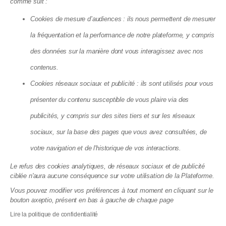
comme suit :
Cookies de mesure d’audiences : ils nous permettent de mesurer
la fréquentation et la performance de notre plateforme, y compris
des données sur la manière dont vous interagissez avec nos
contenus.
Cookies réseaux sociaux et publicité : ils sont utilisés pour vous
présenter du contenu susceptible de vous plaire via des
publicités, y compris sur des sites tiers et sur les réseaux
Copropriété : la réforme qui va enfin
sociaux, sur la base des pages que vous avez consultées, de
débloquer vos travaux en 2026
10.07.2026
votre navigation et de l'historique de vos interactions.
Le refus des cookies analytiques, de réseaux sociaux et de publicité
ciblée n'aura aucune conséquence sur votre utilisation de la Plateforme.
Vous pouvez modifier vos préférences à tout moment en cliquant sur le
bouton axeptio, présent en bas à gauche de chaque page
Lire la politique de confidentialité