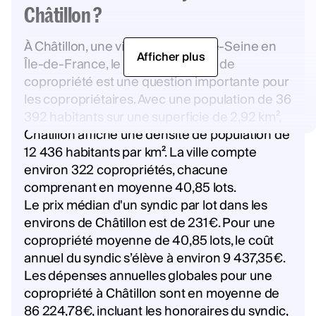
Châtillon ?
À Châtillon, une ville des Hauts-de-Seine en
Afficher plus
Île-de-France, le coût d'un syndic de
copropriété est une question importante pour
les copropriétaires. Avec une population de 36
392 habitants sur une superficie de 2,92 km²,
Châtillon affiche une densité de population de
12 436 habitants par km². La ville compte
environ 322 copropriétés, chacune
comprenant en moyenne 40,85 lots.
Le prix médian d'un syndic par lot dans les
environs de Châtillon est de 231€. Pour une
copropriété moyenne de 40,85 lots, le coût
annuel du syndic s’élève à environ 9 437,35€.
Les dépenses annuelles globales pour une
copropriété à Châtillon sont en moyenne de
86 224,78€, incluant les honoraires du syndic,