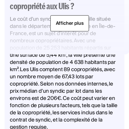
copropriété aux Ulis ?
Le coût d'un syndic aux Ulis, une ville située
Afficher plus
dans le département de l'Essonne en Île-de-
France, est un sujet d'intérêt pour de
nombreux copropriétaires. Avec une
population de 25 253 habitants répartis sur
une surface de 5,44 km², la ville présente une
densité de population de 4 638 habitants par
km². Les Ulis comptent 89 copropriétés, avec
un nombre moyen de 67,43 lots par
copropriété. Selon nos données internes, le
prix médian d'un syndic par lot dans les
environs est de 206€. Ce coût peut varier en
fonction de plusieurs facteurs, tels que la taille
de la copropriété, les services inclus dans le
contrat de syndic, et la complexité de la
gestion requise.