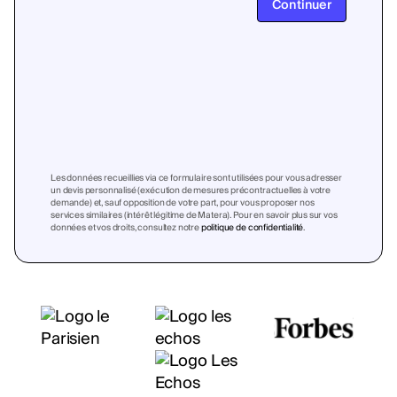
Continuer
Les données recueillies via ce formulaire sont utilisées pour vous adresser
un devis personnalisé (exécution de mesures précontractuelles à votre
demande) et, sauf opposition de votre part, pour vous proposer nos
services similaires (intérêt légitime de Matera). Pour en savoir plus sur vos
données et vos droits, consultez notre
politique de confidentialité
.