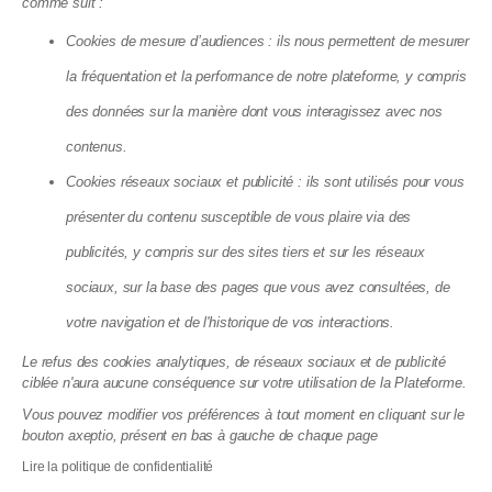
comme suit :
ouvrées
Ligne directe avec votre gestionnaire
Cookies de mesure d’audiences : ils nous permettent de mesurer
Standard téléphonique en cas d'urgence
la fréquentation et la performance de notre plateforme, y compris
Accès illimité à notre équipe d'experts :
des données sur la manière dont vous interagissez avec nos
juristes, comptables, travaux, ...
contenus.
Cookies réseaux sociaux et publicité : ils sont utilisés pour vous
présenter du contenu susceptible de vous plaire via des
Vie quotidienne
publicités, y compris sur des sites tiers et sur les réseaux
sociaux, sur la base des pages que vous avez consultées, de
Simplifiez votre quotidien de copropriétaire
grâce à un suivi transparent, des outils
votre navigation et de l'historique de vos interactions.
pratiques et un accompagnement réactif à
Le refus des cookies analytiques, de réseaux sociaux et de publicité
chaque étape de la vie de votre immeuble.
ciblée n'aura aucune conséquence sur votre utilisation de la Plateforme.
Gestion des sinistres
Vous pouvez modifier vos préférences à tout moment en cliquant sur le
Déplacement pour audit et état des lieux de la
bouton axeptio, présent en bas à gauche de chaque page
copropriété
Lire la politique de confidentialité
Recherche de devis et mise en concurrence