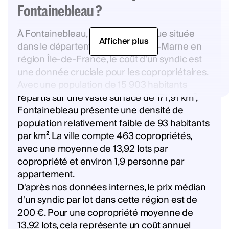
Fontainebleau ?
À Fontainebleau, une ville historique située
Afficher plus
dans le département de Seine-et-Marne en
région Île-de-France, le coût d'un syndic est
une donnée cruciale pour les copropriétaires.
Avec une population de 15 903 habitants
répartis sur une vaste surface de 171,91 km²,
Fontainebleau présente une densité de
population relativement faible de 93 habitants
par km². La ville compte 463 copropriétés,
avec une moyenne de 13,92 lots par
copropriété et environ 1,9 personne par
appartement.
D'après nos données internes, le prix médian
d'un syndic par lot dans cette région est de
200 €. Pour une copropriété moyenne de
13,92 lots, cela représente un coût annuel