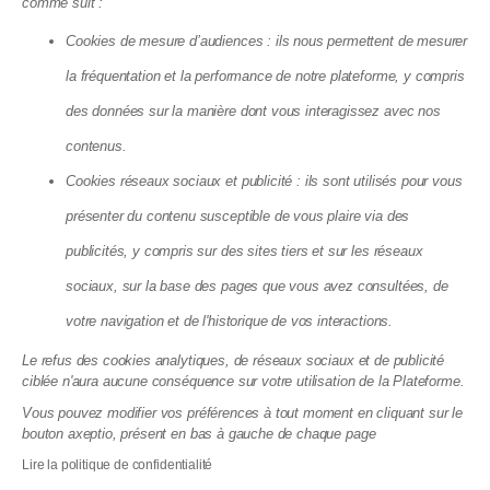
comme suit :
Cookies de mesure d’audiences : ils nous permettent de mesurer
la fréquentation et la performance de notre plateforme, y compris
des données sur la manière dont vous interagissez avec nos
Climatisation en copropriété en 2026 :
contenus.
ce que la canicule a vraiment changé
Cookies réseaux sociaux et publicité : ils sont utilisés pour vous
23.07.2026
présenter du contenu susceptible de vous plaire via des
publicités, y compris sur des sites tiers et sur les réseaux
sociaux, sur la base des pages que vous avez consultées, de
votre navigation et de l'historique de vos interactions.
Le refus des cookies analytiques, de réseaux sociaux et de publicité
ciblée n'aura aucune conséquence sur votre utilisation de la Plateforme.
Vous pouvez modifier vos préférences à tout moment en cliquant sur le
bouton axeptio, présent en bas à gauche de chaque page
Lire la politique de confidentialité