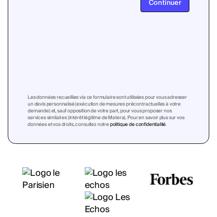
Continuer
Les données recueillies via ce formulaire sont utilisées pour vous adresser
un devis personnalisé (exécution de mesures précontractuelles à votre
demande) et, sauf opposition de votre part, pour vous proposer nos
services similaires (intérêt légitime de Matera). Pour en savoir plus sur vos
données et vos droits, consultez notre
politique de confidentialité
.