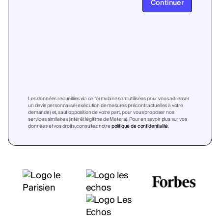
Continuer
Les données recueillies via ce formulaire sont utilisées pour vous adresser
un devis personnalisé (exécution de mesures précontractuelles à votre
demande) et, sauf opposition de votre part, pour vous proposer nos
services similaires (intérêt légitime de Matera). Pour en savoir plus sur vos
données et vos droits, consultez notre
politique de confidentialité
.