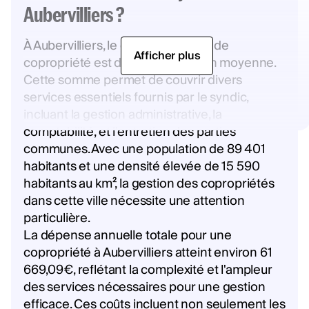
Aubervilliers ?
À Aubervilliers, le coût d'un syndic de
Afficher plus
copropriété est de 231€ par lot en moyenne.
Cette somme permet de couvrir divers
services essentiels fournis par le syndic,
incluant la gestion administrative, la
comptabilité, et l'entretien des parties
communes. Avec une population de 89 401
habitants et une densité élevée de 15 590
habitants au km², la gestion des copropriétés
dans cette ville nécessite une attention
particulière.
La dépense annuelle totale pour une
copropriété à Aubervilliers atteint environ 61
669,09€, reflétant la complexité et l'ampleur
des services nécessaires pour une gestion
efficace. Ces coûts incluent non seulement les