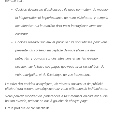
comme suit :
Cookies de mesure d’audiences : ils nous permettent de mesurer
la fréquentation et la performance de notre plateforme, y compris
des données sur la manière dont vous interagissez avec nos
contenus.
Cookies réseaux sociaux et publicité : ils sont utilisés pour vous
Incendies dans des immeubles cet été
présenter du contenu susceptible de vous plaire via des
2026 : ce que la loi impose vraiment à
publicités, y compris sur des sites tiers et sur les réseaux
votre syndic
sociaux, sur la base des pages que vous avez consultées, de
03.08.2026
votre navigation et de l'historique de vos interactions.
Le refus des cookies analytiques, de réseaux sociaux et de publicité
ciblée n'aura aucune conséquence sur votre utilisation de la Plateforme.
Vous pouvez modifier vos préférences à tout moment en cliquant sur le
bouton axeptio, présent en bas à gauche de chaque page
Lire la politique de confidentialité