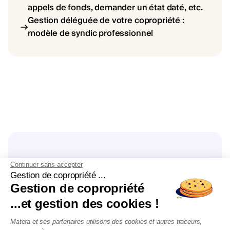
appels de fonds, demander un état daté, etc.
Gestion déléguée de votre copropriété :
modèle de syndic professionnel
Découvrez nos
Continuer sans accepter
Gestion de copropriété ...
actualités
Gestion de copropriété
...et gestion des cookies !
Matera et ses partenaires utilisons des cookies et autres traceurs,