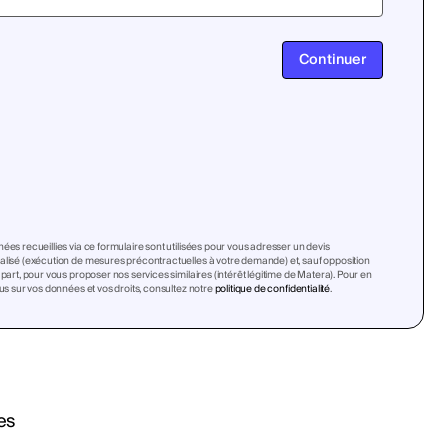
Continuer
ées recueillies via ce formulaire sont utilisées pour vous adresser un devis
lisé (exécution de mesures précontractuelles à votre demande) et, sauf opposition
 part, pour vous proposer nos services similaires (intérêt légitime de Matera). Pour en
lus sur vos données et vos droits, consultez notre
politique de confidentialité
.