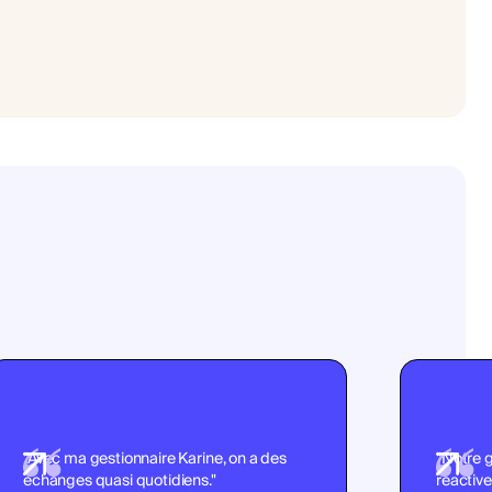
"Avec ma gestionnaire Karine, on a des
"Notre g
échanges quasi quotidiens."
réactive