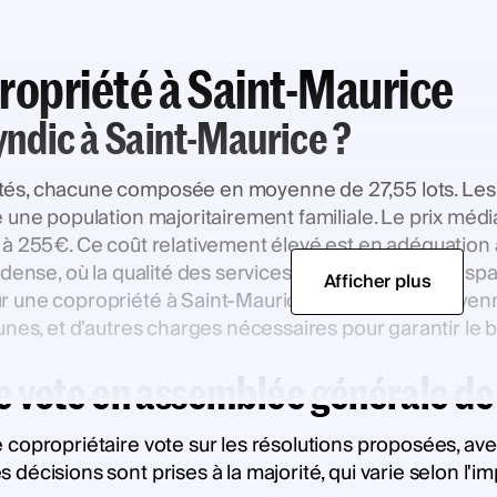
ropriété à Saint-Maurice
syndic à Saint-Maurice ?
és, chacune composée en moyenne de 27,55 lots. Les
 une population majoritairement familiale. Le prix média
 à 255€. Ce coût relativement élevé est en adéquation 
 dense, où la qualité des services et l'entretien des es
Afficher plus
 une copropriété à Saint-Maurice s’élèvent en moyenn
munes, et d'autres charges nécessaires pour garantir l
 vote en assemblée générale de
copropriétaire vote sur les résolutions proposées, ave
écisions sont prises à la majorité, qui varie selon l'i