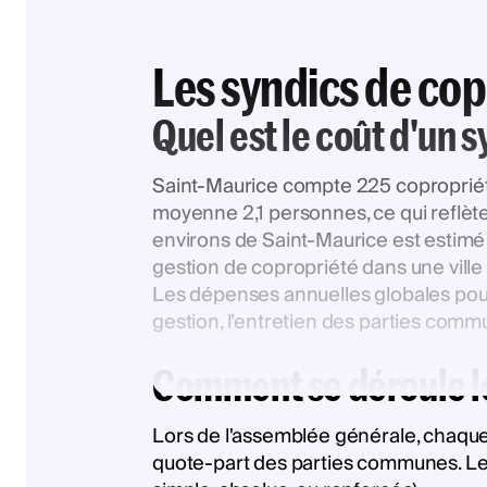
Les syndics de cop
Quel est le coût d'un 
Saint-Maurice compte 225 copropriét
moyenne 2,1 personnes, ce qui reflète
environs de Saint-Maurice est estimé
gestion de copropriété dans une ville
Les dépenses annuelles globales pour
gestion, l’entretien des parties com
Comment se déroule le
Lors de l'assemblée générale, chaque 
quote-part des parties communes. Les d