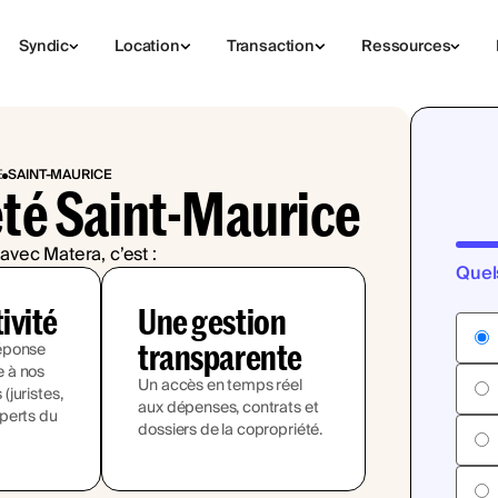
Syndic
Location
Transaction
Ressources
E
SAINT-MAURICE
été Saint-Maurice
avec Matera, c’est :
Quel
tivité
Une gestion
transparente
éponse
 à nos
Un accès en temps réel
juristes,
aux dépenses, contrats et
perts du
dossiers de la copropriété.