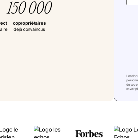
150 000
rect
copropriétaires
aire
déjà convaincus
Les donn
personna
de votre
savoir p