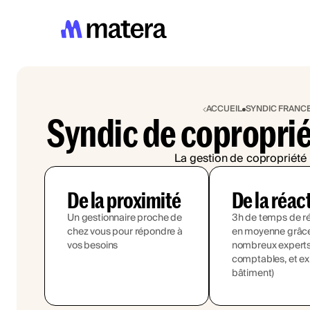
ACCUEIL
SYNDIC FRANC
Syndic de copropri
La gestion de copropriété 
De la proximité
De la réac
Un gestionnaire proche de
3h de temps de r
chez vous pour répondre à
en moyenne grâce
vos besoins
nombreux experts (
comptables, et ex
bâtiment)