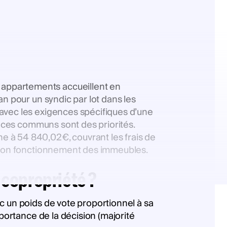
 appartements accueillent en
n pour un syndic par lot dans les
avec les exigences spécifiques d’une
paces communs sont des priorités.
e à 54 840,02€, couvrant les frais de
e bon fonctionnement des immeubles.
 copropriété ?
c un poids de vote proportionnel à sa
mportance de la décision (majorité