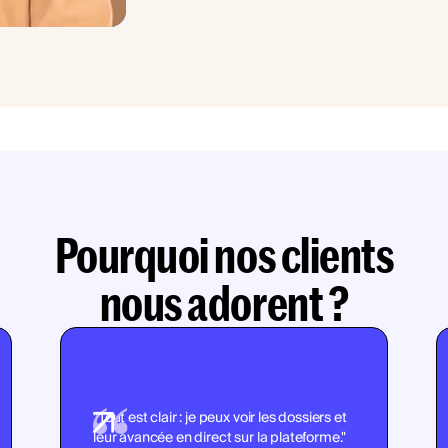
Pourquoi nos clients
nous adorent ?
"Tout est clair : je peux voir les dossiers et
leur avancée en direct sur la plateforme."