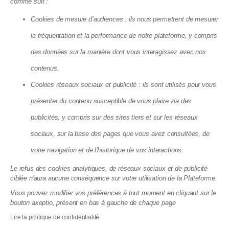
comme suit :
Cookies de mesure d’audiences : ils nous permettent de mesurer
la fréquentation et la performance de notre plateforme, y compris
des données sur la manière dont vous interagissez avec nos
contenus.
Cookies réseaux sociaux et publicité : ils sont utilisés pour vous
présenter du contenu susceptible de vous plaire via des
publicités, y compris sur des sites tiers et sur les réseaux
Plateforme
sociaux, sur la base des pages que vous avez consultées, de
Découvrez une plateforme tout-en-un pour
votre navigation et de l'historique de vos interactions.
gérer votre copropriété en ligne, accéder à
Le refus des cookies analytiques, de réseaux sociaux et de publicité
vos documents, suivre vos finances et
ciblée n'aura aucune conséquence sur votre utilisation de la Plateforme.
échanger facilement avec votre syndic et
Vous pouvez modifier vos préférences à tout moment en cliquant sur le
vos voisins.
bouton axeptio, présent en bas à gauche de chaque page
Accès à votre espace Matera pour consulter
Lire la politique de confidentialité