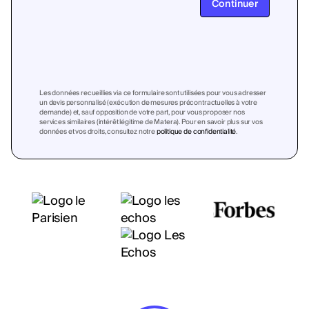
Continuer
Les données recueillies via ce formulaire sont utilisées pour vous adresser
un devis personnalisé (exécution de mesures précontractuelles à votre
demande) et, sauf opposition de votre part, pour vous proposer nos
services similaires (intérêt légitime de Matera). Pour en savoir plus sur vos
données et vos droits, consultez notre
politique de confidentialité
.