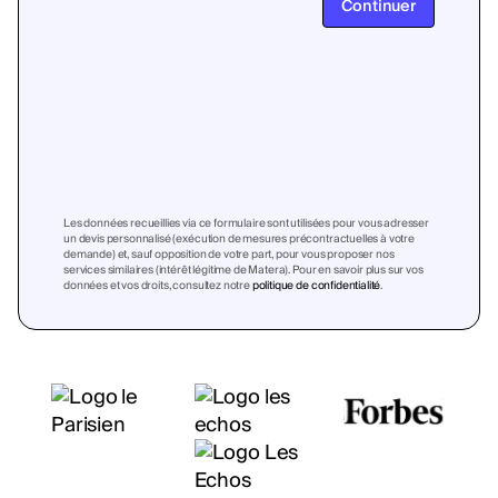
Continuer
Les données recueillies via ce formulaire sont utilisées pour vous adresser
un devis personnalisé (exécution de mesures précontractuelles à votre
demande) et, sauf opposition de votre part, pour vous proposer nos
services similaires (intérêt légitime de Matera). Pour en savoir plus sur vos
données et vos droits, consultez notre
politique de confidentialité
.