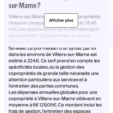
sur-Marne ?
Villiers-sur-Marne compte 237 copropriétés,
Afficher plus
chacune composée en moyenne de 36,45
lots. Les appartements de la ville hébergent
généralement 2,3 personnes, ce qui est
typique d'une population majoritairement
familiale. Le prix médian d’un syndic par lot
dans les environs de Villiers-sur-Marne est
estimé à 224€. Ce tarif prend en compte les
spécificités locales, où la gestion des
copropriétés de grande taille nécessite une
attention particulière aux services et à
l'entretien des parties communes.
Les dépenses annuelles globales pour une
copropriété à Villiers-sur-Marne s'élèvent en
moyenne à 66 129,05€. Ce montant inclut les
frais de gestion, l'entretien des espaces