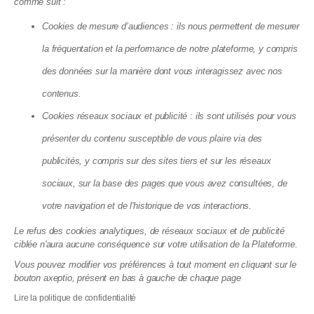
comme suit :
Cookies de mesure d’audiences : ils nous permettent de mesurer
Éco-rénovons Paris+ : l'aide qui
la fréquentation et la performance de notre plateforme, y compris
finance jusqu'à 35 % de vos travaux
des données sur la manière dont vous interagissez avec nos
disparaît fin 2026
contenus.
10.07.2026
Cookies réseaux sociaux et publicité : ils sont utilisés pour vous
présenter du contenu susceptible de vous plaire via des
publicités, y compris sur des sites tiers et sur les réseaux
sociaux, sur la base des pages que vous avez consultées, de
votre navigation et de l'historique de vos interactions.
Le refus des cookies analytiques, de réseaux sociaux et de publicité
ciblée n'aura aucune conséquence sur votre utilisation de la Plateforme.
Vous pouvez modifier vos préférences à tout moment en cliquant sur le
bouton axeptio, présent en bas à gauche de chaque page
Lire la politique de confidentialité
Copropriété : la réforme qui va enfin