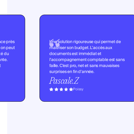
nce près
Une solution rigoureuse qui permet de
, on peut
maîtriser son budget. L'accès aux
ité du
documents est immédiat et
ante.
l'accompagnement comptable est sans
t
faille. C'est pro, net et sans mauvaises
surprises en fin d'année.
Pascale.Z
Poissy