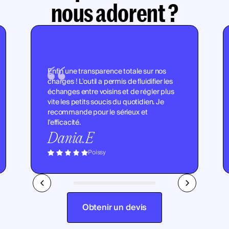
nous adorent ?
Enfin une transparence totale sur nos
charges ! L'outil a permis de fluidifier les
échanges entre voisins et de régler plus
vite les petits soucis du quotidien. Je
recommande pour le sérieux et
l'efficacité.
Dania.E
Poissy
Obtenir un devis