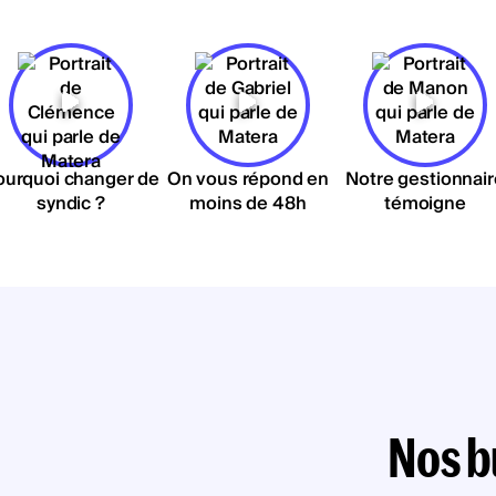
ourquoi changer de
On vous répond en
Notre gestionnair
syndic ?
moins de 48h
témoigne
Nos b