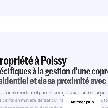
ropriété à Poissy
pécifiques à la gestion d'une copr
sidentiel et de sa proximité avec 
t le cadre résidentiel posent des défis particuliers pour
sidents en matière de tranquillité et de qualité de vie,
Afficher plus