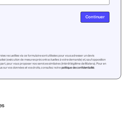
Continuer
ées recueillies via ce formulaire sont utilisées pour vous adresser un devis
lisé (exécution de mesures précontractuelles à votre demande) et, sauf opposition
 part, pour vous proposer nos services similaires (intérêt légitime de Matera). Pour en
lus sur vos données et vos droits, consultez notre
politique de confidentialité
.