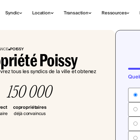
Syndic
Location
Transaction
Ressources
ANCE
POISSY
priété Poissy
Quel
150 000
rect
copropriétaires
aire
déjà convaincus