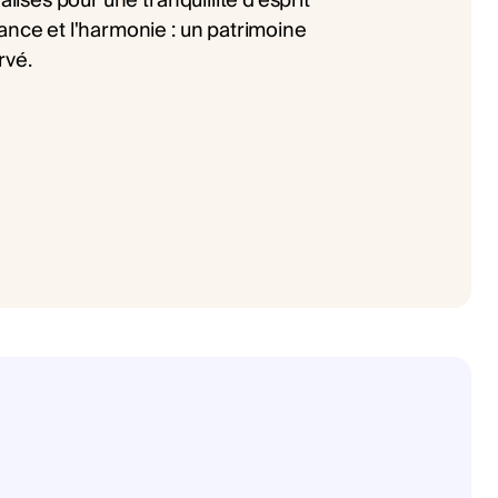
alisés pour une tranquillité d'esprit
ance et l'harmonie : un patrimoine
rvé.