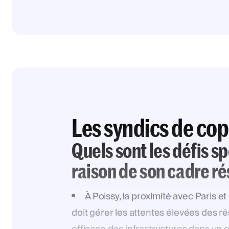
Les syndics de cop
Quels sont les défis s
raison de son cadre ré
À Poissy, la proximité avec Paris e
doit gérer les attentes élevées des ré