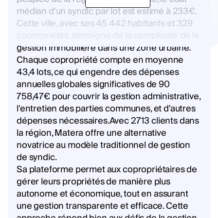
médian d'un syndic par lot est estimé à 233€.
Cette ville, avec ses 45 442 habitants et 329
copropriétés, témoigne de la complexité de la
gestion immobilière dans une zone urbaine.
Chaque copropriété compte en moyenne
43,4 lots, ce qui engendre des dépenses
annuelles globales significatives de 90
758,47€ pour couvrir la gestion administrative,
l'entretien des parties communes, et d'autres
dépenses nécessaires.Avec 2713 clients dans
la région, Matera offre une alternative
novatrice au modèle traditionnel de gestion
de syndic.
Sa plateforme permet aux copropriétaires de
gérer leurs propriétés de manière plus
autonome et économique, tout en assurant
une gestion transparente et efficace. Cette