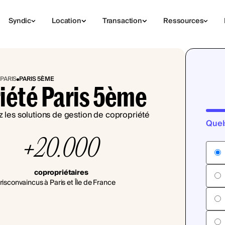
Syndic
Location
Transaction
Ressources
PARIS
PARIS 5ÈME
iété Paris 5ème
Quel
+20.000
copropriétaires
ris
convaincus à Paris et Île de France