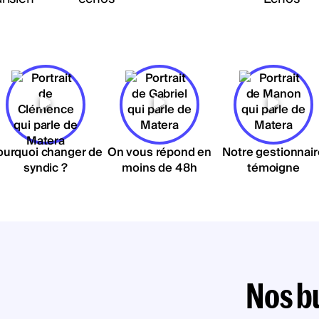
ourquoi changer de
On vous répond en
Notre gestionnair
syndic ?
moins de 48h
témoigne
Nos b