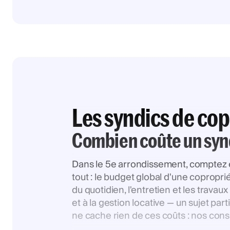
Les syndics de cop
Combien coûte un synd
Dans le 5e arrondissement, comptez en
tout : le budget global d'une coproprié
du quotidien, l'entretien et les travau
et à la gestion locative — un sujet pa
ne cache rien de ces coûts : nos consu