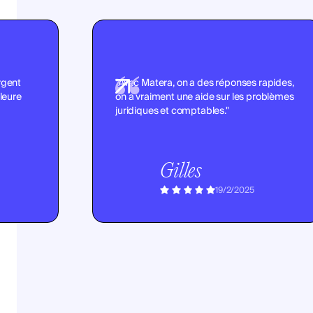
argent
"Avec Matera, on a des réponses rapides,
leure
on a vraiment une aide sur les problèmes
juridiques et comptables."
Gilles
19/2/2025