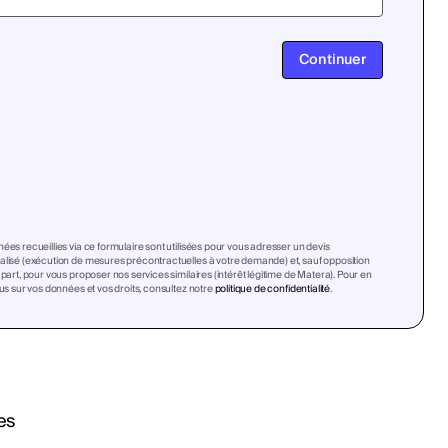
Continuer
ées recueillies via ce formulaire sont utilisées pour vous adresser un devis
lisé (exécution de mesures précontractuelles à votre demande) et, sauf opposition
 part, pour vous proposer nos services similaires (intérêt légitime de Matera). Pour en
lus sur vos données et vos droits, consultez notre
politique de confidentialité
.