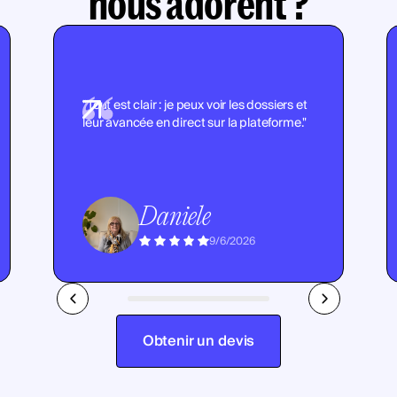
nous adorent ?
"Tout est clair : je peux voir les dossiers et
leur avancée en direct sur la plateforme."
Daniele
9/6/2026
Obtenir un devis