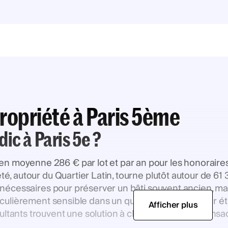
ropriété à Paris 5ème
ic à Paris 5e ?
 moyenne 286 € par lot et par an pour les honoraires d
té, autour du Quartier Latin, tourne plutôt autour de 61 
x nécessaires pour préserver un bâti souvent ancien, mais
rticulièrement sensible dans un quartier où le turnover 
Afficher plus
ltants trouvent une solution à chaque situation, transa